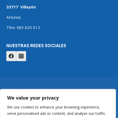
33717 Villayón
Asturias
Tfno: 985 625 012
NUESTRAS REDES SOCIALES
Casa Rural Nito
Reservas
Servicios
Blog
Contacto
We value your privacy
We use cookies to enhance your browsing experience,
serve personalised ads or content, and analyse our traffic.
© 2026 Casa Rural Nito