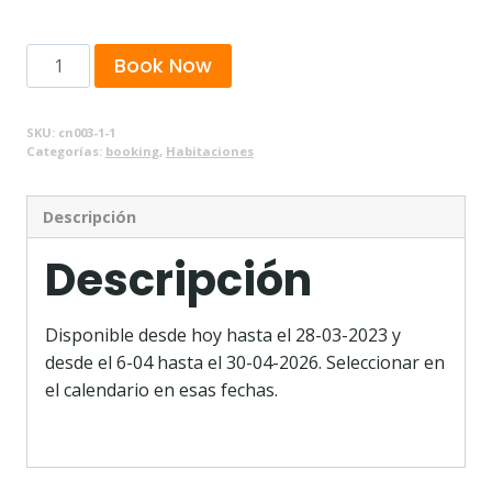
Habitación
Book Now
doble
de
SKU:
cn003-1-1
camas
Categorías:
booking
,
Habitaciones
individuales
cantidad
Descripción
Descripción
Disponible desde hoy hasta el 28-03-2023 y
desde el 6-04 hasta el 30-04-2026. Seleccionar en
el calendario en esas fechas.